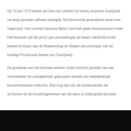
Op 13 juli 1579 kwam de Unie van Utrecht tot stand, waaraan Overijssel
na lang aarzelen adhesie betuigde. De Hervormde godsdienst werd toen
ingevoerd. Het convent Galilaea Maior had toen geen bestaansrecht meer.
Het klooster viel ten prooi aan plunderingen en kwam tenslotte onder
beheer te staan van de Ridderschap en Steden (de voorloper van de
huidige Provinciale Staten van Overijssel).
De goederen van het klooster werden onder toezicht gesteld van een
rentmeester. De overgebleven gebouwen werden als tweedehands
bouwmaterialen verkocht. Wat nog rest zijn de fundamenten, de
archieven en de bouwfragmenten van dit eens zo belangrijke klooster.